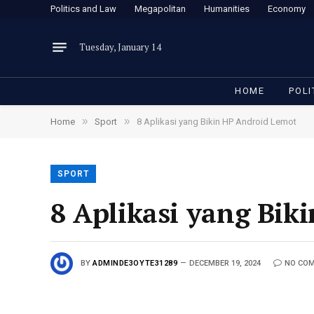
Politics and Law
Megapolitan
Humanities
Economy
Tuesday, January 14
HOME
POLI
»
»
Home
Sport
8 Aplikasi yang Bikin HP Android Lemot
SPORT
8 Aplikasi yang Bik
BY
ADMINDE3OYTE31289
DECEMBER 19, 2024
NO CO