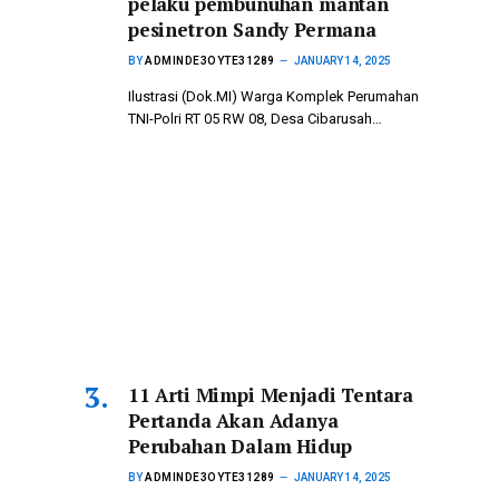
pelaku pembunuhan mantan
pesinetron Sandy Permana
BY
ADMINDE3OYTE31289
JANUARY 14, 2025
Ilustrasi (Dok.MI) Warga Komplek Perumahan
TNI-Polri RT 05 RW 08, Desa Cibarusah…
11 Arti Mimpi Menjadi Tentara
Pertanda Akan Adanya
Perubahan Dalam Hidup
BY
ADMINDE3OYTE31289
JANUARY 14, 2025