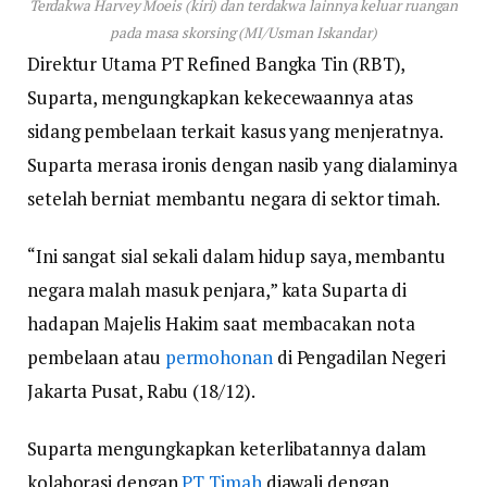
Terdakwa Harvey Moeis (kiri) dan terdakwa lainnya keluar ruangan
pada masa skorsing (MI/Usman Iskandar)
Direktur Utama PT Refined Bangka Tin (RBT),
Suparta, mengungkapkan kekecewaannya atas
sidang pembelaan terkait kasus yang menjeratnya.
Suparta merasa ironis dengan nasib yang dialaminya
setelah berniat membantu negara di sektor timah.
“Ini sangat sial sekali dalam hidup saya, membantu
negara malah masuk penjara,” kata Suparta di
hadapan Majelis Hakim saat membacakan nota
pembelaan atau
permohonan
di Pengadilan Negeri
Jakarta Pusat, Rabu (18/12).
Suparta mengungkapkan keterlibatannya dalam
kolaborasi dengan
PT Timah
diawali dengan