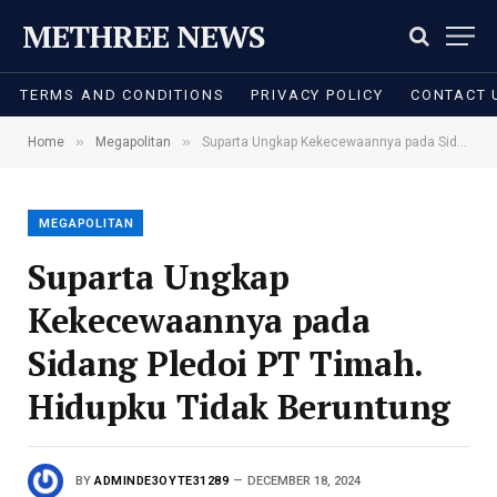
METHREE NEWS
TERMS AND CONDITIONS
PRIVACY POLICY
CONTACT 
»
»
Home
Megapolitan
Suparta Ungkap Kekecewaannya pada Sidang Pledoi PT Timah. Hidupku Tidak Beruntung
MEGAPOLITAN
Suparta Ungkap
Kekecewaannya pada
Sidang Pledoi PT Timah.
Hidupku Tidak Beruntung
BY
ADMINDE3OYTE31289
DECEMBER 18, 2024