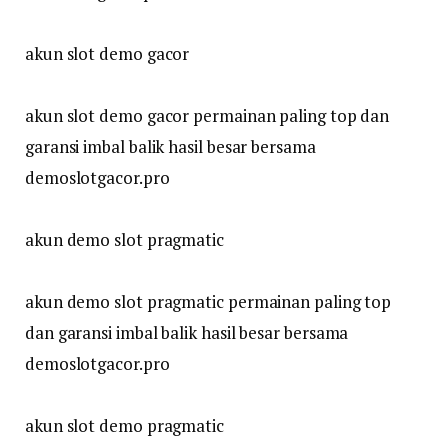
akun slot demo gacor
akun slot demo gacor permainan paling top dan
garansi imbal balik hasil besar bersama
demoslotgacor.pro
akun demo slot pragmatic
akun demo slot pragmatic permainan paling top
dan garansi imbal balik hasil besar bersama
demoslotgacor.pro
akun slot demo pragmatic