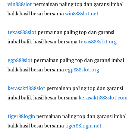
win888slot
permainan paling top dan garansi imbal
balik hasil besar bersama
win888slot.net
texas888slot
permainan paling top dan garansi
imbal balik hasil besar bersama
texas888slot.org
egp888slot
permainan paling top dan garansi imbal
balik hasil besar bersama
egp888slot.org
kerasakti888slot
permainan paling top dan garansi
imbal balik hasil besar bersama
kerasakti888slot.com
tiger88login
permainan paling top dan garansi imbal
balik hasil besar bersama
tiger88login.net