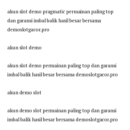
akun slot demo pragmatic permainan paling top
dan garansi imbal balik hasil besar bersama
demoslotgacor.pro
akun slot demo
akun slot demo permainan paling top dan garansi
imbal balik hasil besar bersama demoslotgacor.pro
akun demo slot
akun demo slot permainan paling top dan garansi
imbal balik hasil besar bersama demoslotgacor.pro