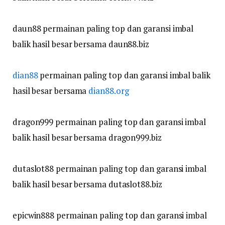
daun88 permainan paling top dan garansi imbal
balik hasil besar bersama daun88.biz
dian88
permainan paling top dan garansi imbal balik
hasil besar bersama
dian88.org
dragon999 permainan paling top dan garansi imbal
balik hasil besar bersama dragon999.biz
dutaslot88 permainan paling top dan garansi imbal
balik hasil besar bersama dutaslot88.biz
epicwin888 permainan paling top dan garansi imbal