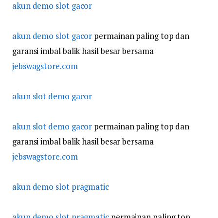
akun demo slot gacor
akun demo slot gacor
permainan paling top dan
garansi imbal balik hasil besar bersama
jebswagstore.com
akun slot demo gacor
akun slot demo gacor
permainan paling top dan
garansi imbal balik hasil besar bersama
jebswagstore.com
akun demo slot pragmatic
akun demo slot pragmatic
permainan paling top