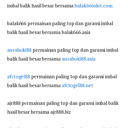
imbal balik hasil besar bersama
balak666slot.com
balak666 permainan paling top dan garansi imbal
balik hasil besar bersama balak666.asia
aurahoki88
permainan paling top dan garansi imbal
balik hasil besar bersama
aurahoki88.asia
afctogel88
permainan paling top dan garansi imbal
balik hasil besar bersama
afctogel88.net
ajr888 permainan paling top dan garansi imbal balik
hasil besar bersama ajr888.biz