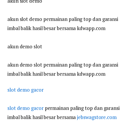
akun slot demo
akun slot demo permainan paling top dan garansi
imbal balik hasil besar bersama kdwapp.com
akun demo slot
akun demo slot permainan paling top dan garansi
imbal balik hasil besar bersama kdwapp.com
slot demo gacor
slot demo gacor
permainan paling top dan garansi
imbal balik hasil besar bersama
jebswagstore.com