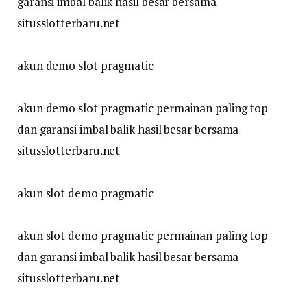
garansi imbal balik hasil besar bersama
situsslotterbaru.net
akun demo slot pragmatic
akun demo slot pragmatic permainan paling top
dan garansi imbal balik hasil besar bersama
situsslotterbaru.net
akun slot demo pragmatic
akun slot demo pragmatic permainan paling top
dan garansi imbal balik hasil besar bersama
situsslotterbaru.net