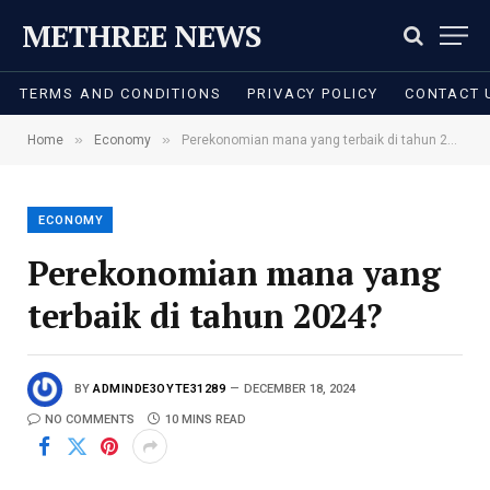
METHREE NEWS
TERMS AND CONDITIONS
PRIVACY POLICY
CONTACT 
»
»
Home
Economy
Perekonomian mana yang terbaik di tahun 2024?
ECONOMY
Perekonomian mana yang
terbaik di tahun 2024?
BY
ADMINDE3OYTE31289
DECEMBER 18, 2024
NO COMMENTS
10 MINS READ