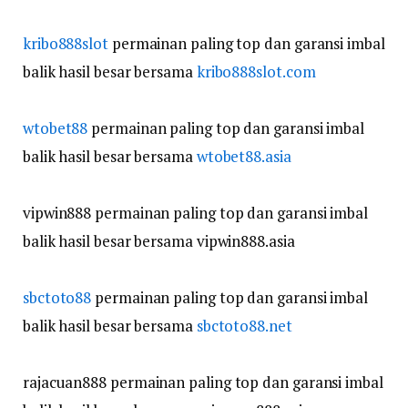
kribo888slot
permainan paling top dan garansi imbal
balik hasil besar bersama
kribo888slot.com
wtobet88
permainan paling top dan garansi imbal
balik hasil besar bersama
wtobet88.asia
vipwin888 permainan paling top dan garansi imbal
balik hasil besar bersama vipwin888.asia
sbctoto88
permainan paling top dan garansi imbal
balik hasil besar bersama
sbctoto88.net
rajacuan888 permainan paling top dan garansi imbal