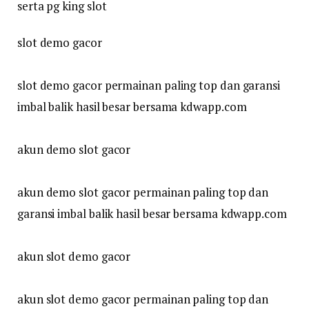
serta pg king slot
slot demo gacor
slot demo gacor permainan paling top dan garansi
imbal balik hasil besar bersama kdwapp.com
akun demo slot gacor
akun demo slot gacor permainan paling top dan
garansi imbal balik hasil besar bersama kdwapp.com
akun slot demo gacor
akun slot demo gacor permainan paling top dan