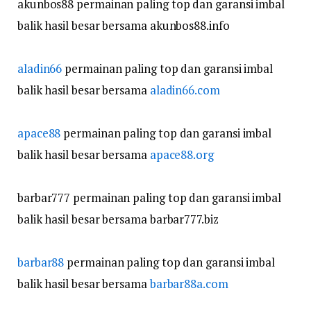
akunbos88 permainan paling top dan garansi imbal
balik hasil besar bersama akunbos88.info
aladin66
permainan paling top dan garansi imbal
balik hasil besar bersama
aladin66.com
apace88
permainan paling top dan garansi imbal
balik hasil besar bersama
apace88.org
barbar777 permainan paling top dan garansi imbal
balik hasil besar bersama barbar777.biz
barbar88
permainan paling top dan garansi imbal
balik hasil besar bersama
barbar88a.com