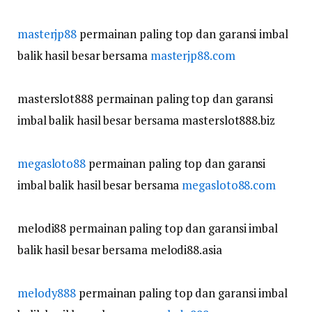
masterjp88
permainan paling top dan garansi imbal
balik hasil besar bersama
masterjp88.com
masterslot888 permainan paling top dan garansi
imbal balik hasil besar bersama masterslot888.biz
megasloto88
permainan paling top dan garansi
imbal balik hasil besar bersama
megasloto88.com
melodi88 permainan paling top dan garansi imbal
balik hasil besar bersama melodi88.asia
melody888
permainan paling top dan garansi imbal