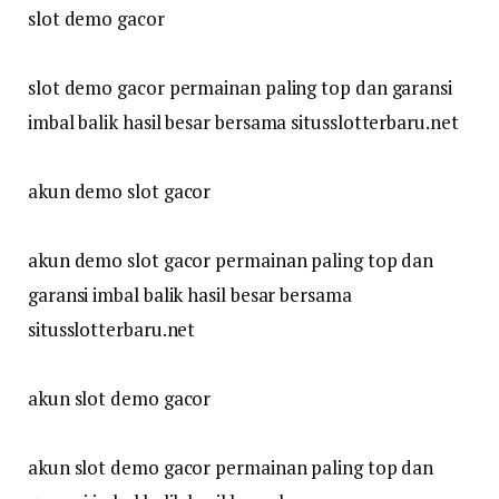
slot demo gacor
slot demo gacor permainan paling top dan garansi
imbal balik hasil besar bersama situsslotterbaru.net
akun demo slot gacor
akun demo slot gacor permainan paling top dan
garansi imbal balik hasil besar bersama
situsslotterbaru.net
akun slot demo gacor
akun slot demo gacor permainan paling top dan