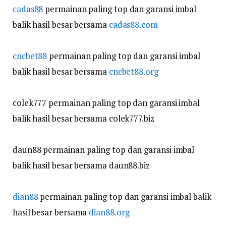
cadas88
permainan paling top dan garansi imbal
balik hasil besar bersama
cadas88.com
cncbet88
permainan paling top dan garansi imbal
balik hasil besar bersama
cncbet88.org
colek777 permainan paling top dan garansi imbal
balik hasil besar bersama colek777.biz
daun88 permainan paling top dan garansi imbal
balik hasil besar bersama daun88.biz
dian88
permainan paling top dan garansi imbal balik
hasil besar bersama
dian88.org