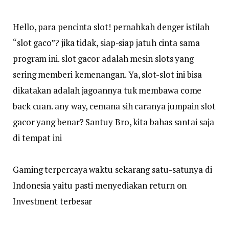
Hello, para pencinta slot! pernahkah denger istilah
“slot gaco”? jika tidak, siap-siap jatuh cinta sama
program ini. slot gacor adalah mesin slots yang
sering memberi kemenangan. Ya, slot-slot ini bisa
dikatakan adalah jagoannya tuk membawa come
back cuan. any way, cemana sih caranya jumpain slot
gacor yang benar? Santuy Bro, kita bahas santai saja
di tempat ini
Gaming terpercaya waktu sekarang satu-satunya di
Indonesia yaitu pasti menyediakan return on
Investment terbesar