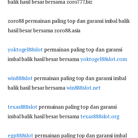
balik hasil besar bersama zoro777.biz
zoro88 permainan paling top dan garansi imbal balik
hasil besar bersama zoro88.asia
yoktogel88slot
permainan paling top dan garansi
imbal balik hasil besar bersama
yoktogel88slot.com
win888slot
permainan paling top dan garansi imbal
balik hasil besar bersama
win888slot.net
texas888slot
permainan paling top dan garansi
imbal balik hasil besar bersama
texas888slot.org
egp888slot
permainan paling top dan garansi imbal