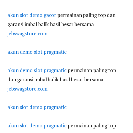
akun slot demo gacor
permainan paling top dan
garansi imbal balik hasil besar bersama
jebswagstore.com
akun demo slot pragmatic
akun demo slot pragmatic
permainan paling top
dan garansi imbal balik hasil besar bersama
jebswagstore.com
akun slot demo pragmatic
akun slot demo pragmatic
permainan paling top