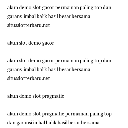
akun demo slot gacor permainan paling top dan
garansi imbal balik hasil besar bersama
situsslotterbaru.net
akun slot demo gacor
akun slot demo gacor permainan paling top dan
garansi imbal balik hasil besar bersama
situsslotterbaru.net
akun demo slot pragmatic
akun demo slot pragmatic permainan paling top
dan garansi imbal balik hasil besar bersama