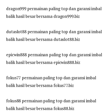
dragon999 permainan paling top dan garansi imbal
balik hasil besar bersama dragon999.biz
dutaslot88 permainan paling top dan garansi imbal
balik hasil besar bersama dutaslot88.biz
epicwin888 permainan paling top dan garansi imbal
balik hasil besar bersama epicwin888.biz
fokus77 permainan paling top dan garansi imbal
balik hasil besar bersama fokus77.biz
fokus88 permainan paling top dan garansi imbal
balik hasil besar bersama fokus88.biz