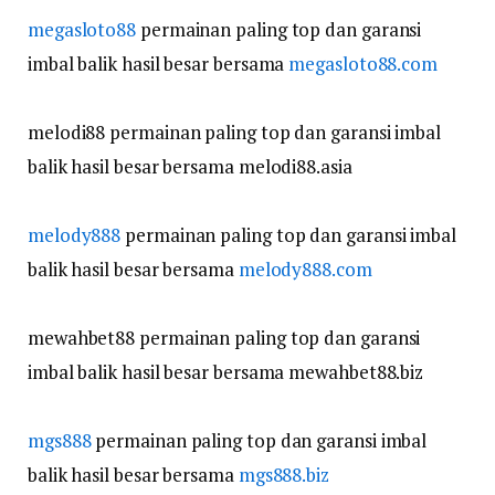
megasloto88
permainan paling top dan garansi
imbal balik hasil besar bersama
megasloto88.com
melodi88 permainan paling top dan garansi imbal
balik hasil besar bersama melodi88.asia
melody888
permainan paling top dan garansi imbal
balik hasil besar bersama
melody888.com
mewahbet88 permainan paling top dan garansi
imbal balik hasil besar bersama mewahbet88.biz
mgs888
permainan paling top dan garansi imbal
balik hasil besar bersama
mgs888.biz