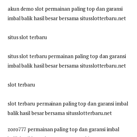
akun demo slot permainan paling top dan garansi
imbal balik hasil besar bersama situsslotterbaru.net
situs slot terbaru
situs slot terbaru permainan paling top dan garansi
imbal balik hasil besar bersama situsslotterbaru.net
slot terbaru
slot terbaru permainan paling top dan garansi imbal
balik hasil besar bersama situsslotterbaru.net
zoro777 permainan paling top dan garansi imbal