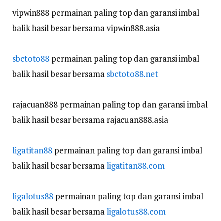
vipwin888 permainan paling top dan garansi imbal
balik hasil besar bersama vipwin888.asia
sbctoto88
permainan paling top dan garansi imbal
balik hasil besar bersama
sbctoto88.net
rajacuan888 permainan paling top dan garansi imbal
balik hasil besar bersama rajacuan888.asia
ligatitan88
permainan paling top dan garansi imbal
balik hasil besar bersama
ligatitan88.com
ligalotus88
permainan paling top dan garansi imbal
balik hasil besar bersama
ligalotus88.com