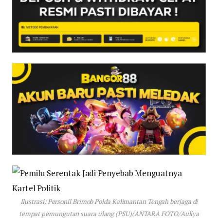
Ilustrasi: Personil Brimob Polda Kalimantan Tengah berjaga di
tempat pemungutan suara ulang (PSU)(ANTARA FOTO/Auliya