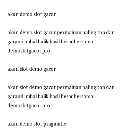
akun demo slot gacor
akun demo slot gacor permainan paling top dan
garansi imbal balik hasil besar bersama
demoslotgacor.pro
akun slot demo gacor
akun slot demo gacor permainan paling top dan
garansi imbal balik hasil besar bersama
demoslotgacor.pro
akun demo slot pragmatic