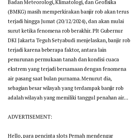
Badan Meteorologi, Klimatologi, dan Geofisika
(BMKG) masih memperkirakan banjir rob akan terus
terjadi hingga Jumat (20/12/2024), dan akan mulai
surut ketika fenomena rob berakhir. Plt Gubernur
DKI Jakarta Teguh Setyabudi menjelaskan, banjir rob
terjadi karena beberapa faktor, antara lain
penurunan permukaan tanah dan kondisi cuaca
ekstrem yang terjadi bersamaan dengan fenomena
air pasang saat bulan purnama. Menurut dia,
sebagian besar wilayah yang terdampak banjir rob
adalah wilayah yang memiliki tanggul penahan air…
ADVERTISEMENT:
Hello, para pencinta slots Pernah mendengar