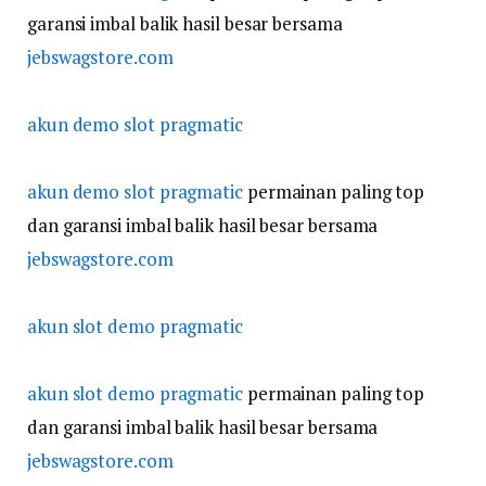
garansi imbal balik hasil besar bersama
jebswagstore.com
akun demo slot pragmatic
akun demo slot pragmatic
permainan paling top
dan garansi imbal balik hasil besar bersama
jebswagstore.com
akun slot demo pragmatic
akun slot demo pragmatic
permainan paling top
dan garansi imbal balik hasil besar bersama
jebswagstore.com