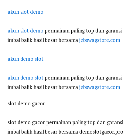
akun slot demo
akun slot demo
permainan paling top dan garansi
imbal balik hasil besar bersama
jebswagstore.com
akun demo slot
akun demo slot
permainan paling top dan garansi
imbal balik hasil besar bersama
jebswagstore.com
slot demo gacor
slot demo gacor permainan paling top dan garansi
imbal balik hasil besar bersama demoslotgacor.pro