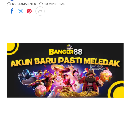
NO COMMENTS
10 MINS READ