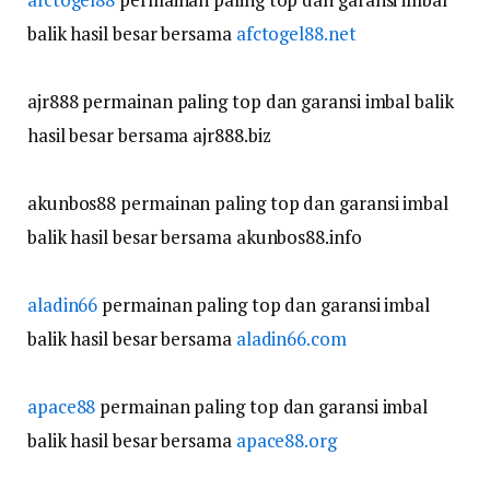
balik hasil besar bersama
afctogel88.net
ajr888 permainan paling top dan garansi imbal balik
hasil besar bersama ajr888.biz
akunbos88 permainan paling top dan garansi imbal
balik hasil besar bersama akunbos88.info
aladin66
permainan paling top dan garansi imbal
balik hasil besar bersama
aladin66.com
apace88
permainan paling top dan garansi imbal
balik hasil besar bersama
apace88.org