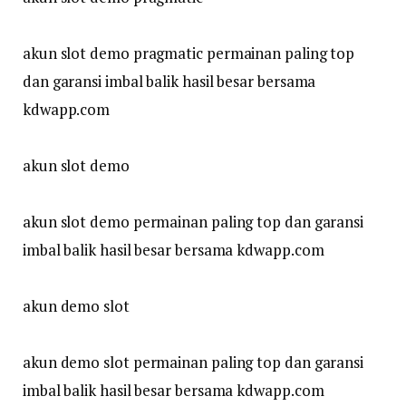
akun slot demo pragmatic permainan paling top
dan garansi imbal balik hasil besar bersama
kdwapp.com
akun slot demo
akun slot demo permainan paling top dan garansi
imbal balik hasil besar bersama kdwapp.com
akun demo slot
akun demo slot permainan paling top dan garansi
imbal balik hasil besar bersama kdwapp.com