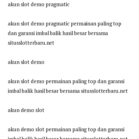
akun slot demo pragmatic
akun slot demo pragmatic permainan paling top
dan garansi imbal balik hasil besar bersama
situsslotterbaru.net
akun slot demo
akun slot demo permainan paling top dan garansi
imbal balik hasil besar bersama situsslotterbaru.net
akun demo slot
akun demo slot permainan paling top dan garansi
imbal balik hasil besar bersama situsslotterbaru.net