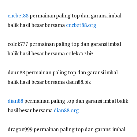
cncbet88
permainan paling top dan garansi imbal
balik hasil besar bersama
cncbet88.org
colek777 permainan paling top dan garansi imbal
balik hasil besar bersama colek777.biz
daun88 permainan paling top dan garansi imbal
balik hasil besar bersama daun88.biz
dian88
permainan paling top dan garansi imbal balik
hasil besar bersama
dian88.org
dragon999 permainan paling top dan garansi imbal