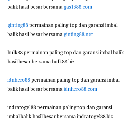
balik hasil besar bersama
gas1388.com
ginting88
permainan paling top dan garansi imbal
balik hasil besar bersama
ginting88.net
hulk88 permainan paling top dan garansi imbal balik
hasil besar bersama hulk88.biz
idnhero88
permainan paling top dan garansi imbal
balik hasil besar bersama
idnhero88.com
indratogel88 permainan paling top dan garansi
imbal balik hasil besar bersama indratogel88.biz