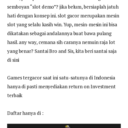
semboyan “slot demo”? jika belum, bersiaplah jatuh
hati dengan konsep ini. slot gacor merupakan mesin
slot yang selalu kasih win. Yup, mesin-mesin ini bisa
dikatakan sebagai andalannya buat bawa pulang
hasil. any way, cemana sih caranya nemuin raja lot
yang benar? Santai Bro and Sis, kita beri santai saja
di sini
Games tergacor saat ini satu-satunya di Indonesia
hanya di pasti menyediakan return on Investment
terbaik
Daftar hanya di :