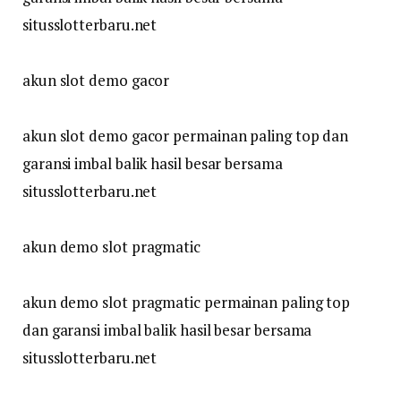
situsslotterbaru.net
akun slot demo gacor
akun slot demo gacor permainan paling top dan
garansi imbal balik hasil besar bersama
situsslotterbaru.net
akun demo slot pragmatic
akun demo slot pragmatic permainan paling top
dan garansi imbal balik hasil besar bersama
situsslotterbaru.net