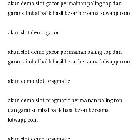
akun demo slot gacor permainan paling top dan
garansi imbal balik hasil besar bersama kdwapp.com
akun slot demo gacor
akun slot demo gacor permainan paling top dan
garansi imbal balik hasil besar bersama kdwapp.com
akun demo slot pragmatic
akun demo slot pragmatic permainan paling top
dan garansi imbal balik hasil besar bersama
kdwapp.com
akun slot demo pragmatic