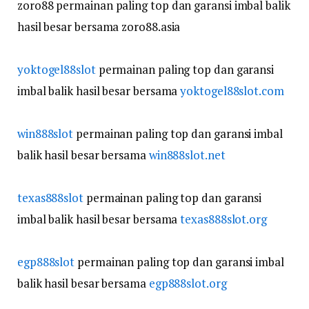
zoro88 permainan paling top dan garansi imbal balik
hasil besar bersama zoro88.asia
yoktogel88slot
permainan paling top dan garansi
imbal balik hasil besar bersama
yoktogel88slot.com
win888slot
permainan paling top dan garansi imbal
balik hasil besar bersama
win888slot.net
texas888slot
permainan paling top dan garansi
imbal balik hasil besar bersama
texas888slot.org
egp888slot
permainan paling top dan garansi imbal
balik hasil besar bersama
egp888slot.org