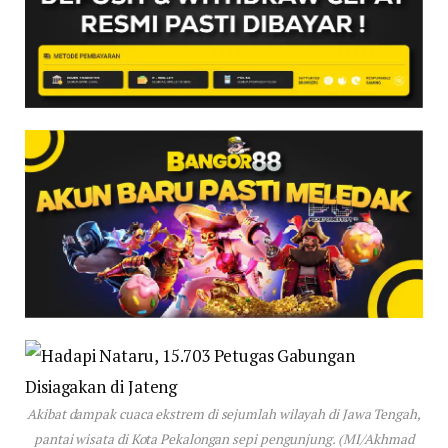
Akibat dampak cuaca ekstrem di sejumlah wilayah di Jawa Tengah,
pantai wisata di Kota Pekalongan sepi pengunjung. (MI/Akhmad